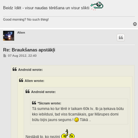
Beidz īdēt - visur naudas tērēšana un visur slikti
Good morning? No such thing!
Alien
Re: Braukšanas apstākļi
P
07 Aug 2012, 22:40
o
s
t
Android wrote:
Alien wrote:
Android wrote:
*Sicram wrote:
Tā summa ko tur tērē ir laikam 60k lv.. tb ja ķekava būtu
kko iebildusi, tad viss ticamākais, gar Mārupes domi
būtu bijis jauns segums !
Tākā ..
Nestāsti to, ko nezini