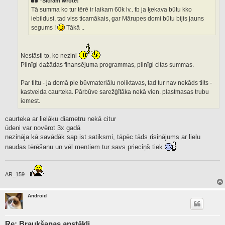
*Sicram wrote:
Tā summa ko tur tērē ir laikam 60k lv.. tb ja ķekava būtu kko
iebildusi, tad viss ticamākais, gar Mārupes domi būtu bijis jauns
segums !
Tākā ..
Nestāsti to, ko nezini
Pilnīgi dažādas finansējuma programmas, pilnīgi citas summas.
Par tiltu - ja domā pie būvmateriālu noliktavas, tad tur nav nekāds tilts -
kastveida caurteka. Pārbūve sarežģītāka nekā vien. plastmasas trubu
iemest.
caurteka ar lielāku diametru nekā citur
ūdeni var novērot 3x gadā
nezināja kā savādāk sap ist satiksmi, tāpēc tāds risinājums ar lielu
naudas tērēšanu un vēl mentiem tur savs prieciņš tiek
AR_159
Android
Re: Braukšanas apstākļi