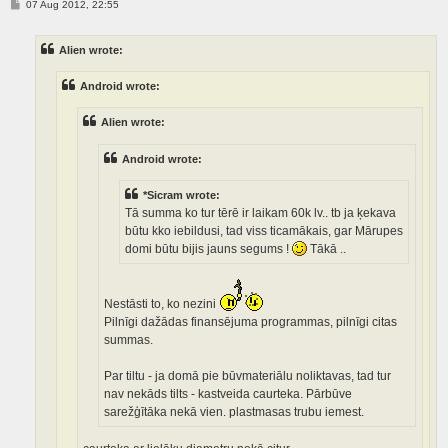
P
07 Aug 2012, 22:55
o
s
t
Alien wrote:
Android wrote:
Alien wrote:
Android wrote:
*Sicram wrote:
Tā summa ko tur tērē ir laikam 60k lv.. tb ja ķekava
būtu kko iebildusi, tad viss ticamākais, gar Mārupes
domi būtu bijis jauns segums !
Tākā ..
Nestāsti to, ko nezini
Pilnīgi dažādas finansējuma programmas, pilnīgi citas
summas.
Par tiltu - ja domā pie būvmateriālu noliktavas, tad tur
nav nekāds tilts - kastveida caurteka. Pārbūve
sarežģītāka nekā vien. plastmasas trubu iemest.