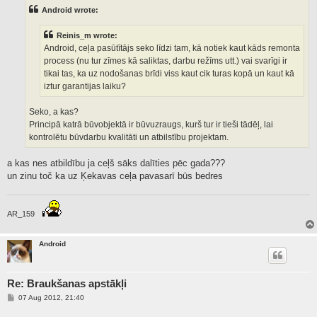
t
Android wrote:
Reinis_m wrote:
Android, ceļa pasūtītājs seko līdzi tam, kā notiek kaut kāds remonta
process (nu tur zīmes kā saliktas, darbu režīms utt.) vai svarīgi ir
tikai tas, ka uz nodošanas brīdi viss kaut cik turas kopā un kaut kā
iztur garantijas laiku?
Seko, a kas?
Principā katrā būvobjektā ir būvuzraugs, kurš tur ir tieši tādēļ, lai
kontrolētu būvdarbu kvalitāti un atbilstību projektam.
a kas nes atbildību ja ceļš sāks dalīties pēc gada???
un zinu toč ka uz Ķekavas ceļa pavasarī būs bedres
AR_159
Android
Re: Braukšanas apstākļi
P
07 Aug 2012, 21:40
o
s