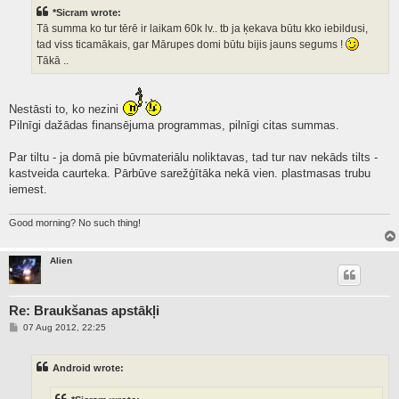
t
*Sicram wrote:
Tā summa ko tur tērē ir laikam 60k lv.. tb ja ķekava būtu kko iebildusi,
tad viss ticamākais, gar Mārupes domi būtu bijis jauns segums !
Tākā ..
Nestāsti to, ko nezini
Pilnīgi dažādas finansējuma programmas, pilnīgi citas summas.
Par tiltu - ja domā pie būvmateriālu noliktavas, tad tur nav nekāds tilts -
kastveida caurteka. Pārbūve sarežģītāka nekā vien. plastmasas trubu
iemest.
Good morning? No such thing!
Alien
Re: Braukšanas apstākļi
P
07 Aug 2012, 22:25
o
s
t
Android wrote: