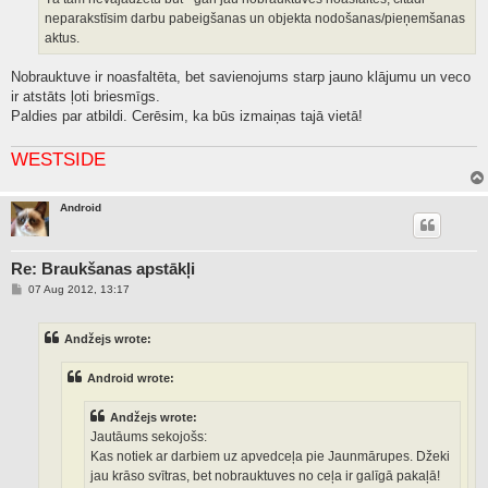
neparakstīsim darbu pabeigšanas un objekta nodošanas/pieņemšanas
aktus.
Nobrauktuve ir noasfaltēta, bet savienojums starp jauno klājumu un veco
ir atstāts ļoti briesmīgs.
Paldies par atbildi. Cerēsim, ka būs izmaiņas tajā vietā!
WESTSIDE
Android
Re: Braukšanas apstākļi
P
07 Aug 2012, 13:17
o
s
t
Andžejs wrote:
Android wrote:
Andžejs wrote:
Jautāums sekojošs:
Kas notiek ar darbiem uz apvedceļa pie Jaunmārupes. Džeki
jau krāso svītras, bet nobrauktuves no ceļa ir galīgā pakaļā!