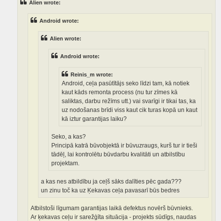
Alien wrote:
Android wrote:
Alien wrote:
Android wrote:
Reinis_m wrote:
Android, ceļa pasūtītājs seko līdzi tam, kā notiek
kaut kāds remonta process (nu tur zīmes kā
saliktas, darbu režīms utt.) vai svarīgi ir tikai tas, ka
uz nodošanas brīdi viss kaut cik turas kopā un kaut
kā iztur garantijas laiku?
Seko, a kas?
Principā katrā būvobjektā ir būvuzraugs, kurš tur ir tieši
tādēļ, lai kontrolētu būvdarbu kvalitāti un atbilstību
projektam.
a kas nes atbildību ja ceļš sāks dalīties pēc gada???
un zinu toč ka uz Ķekavas ceļa pavasarī būs bedres
Atbilstoši līgumam garantijas laikā defektus novērš būvnieks.
Ar ķekavas ceļu ir sarežģīta situācija - projekts sūdīgs, naudas