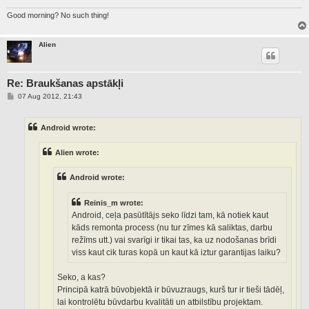
Good morning? No such thing!
Alien
Re: Braukšanas apstākļi
P
07 Aug 2012, 21:43
o
s
t
Android wrote:
Alien wrote:
Android wrote:
Reinis_m wrote:
Android, ceļa pasūtītājs seko līdzi tam, kā notiek kaut
kāds remonta process (nu tur zīmes kā saliktas, darbu
režīms utt.) vai svarīgi ir tikai tas, ka uz nodošanas brīdi
viss kaut cik turas kopā un kaut kā iztur garantijas laiku?
Seko, a kas?
Principā katrā būvobjektā ir būvuzraugs, kurš tur ir tieši tādēļ,
lai kontrolētu būvdarbu kvalitāti un atbilstību projektam.