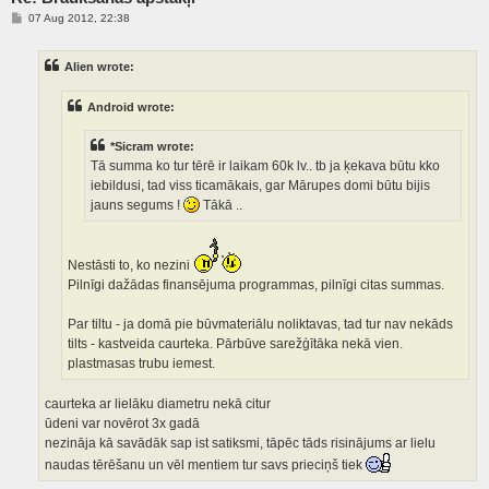
P
07 Aug 2012, 22:38
o
s
t
Alien wrote:
Android wrote:
*Sicram wrote:
Tā summa ko tur tērē ir laikam 60k lv.. tb ja ķekava būtu kko
iebildusi, tad viss ticamākais, gar Mārupes domi būtu bijis
jauns segums !
Tākā ..
Nestāsti to, ko nezini
Pilnīgi dažādas finansējuma programmas, pilnīgi citas summas.
Par tiltu - ja domā pie būvmateriālu noliktavas, tad tur nav nekāds
tilts - kastveida caurteka. Pārbūve sarežģītāka nekā vien.
plastmasas trubu iemest.
caurteka ar lielāku diametru nekā citur
ūdeni var novērot 3x gadā
nezināja kā savādāk sap ist satiksmi, tāpēc tāds risinājums ar lielu
naudas tērēšanu un vēl mentiem tur savs prieciņš tiek