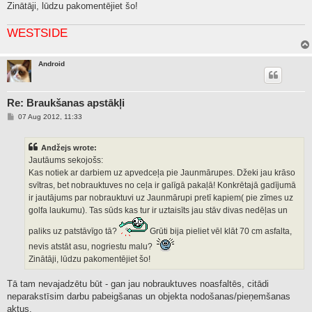
Zinātāji, lūdzu pakomentējiet šo!
WESTSIDE
Android
Re: Braukšanas apstākļi
P
07 Aug 2012, 11:33
o
s
t
Andžejs wrote:
Jautāums sekojošs:
Kas notiek ar darbiem uz apvedceļa pie Jaunmārupes. Džeki jau krāso
svītras, bet nobrauktuves no ceļa ir galīgā pakaļā! Konkrētajā gadījumā
ir jautājums par nobrauktuvi uz Jaunmārupi pretī kapiem( pie zīmes uz
golfa laukumu). Tas sūds kas tur ir uztaisīts jau stāv divas nedēļas un
paliks uz patstāvīgo tā?
Grūti bija pieliet vēl klāt 70 cm asfalta,
nevis atstāt asu, nogriestu malu?
Zinātāji, lūdzu pakomentējiet šo!
Tā tam nevajadzētu būt - gan jau nobrauktuves noasfaltēs, citādi
neparakstīsim darbu pabeigšanas un objekta nodošanas/pieņemšanas
aktus.