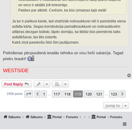
un veco ir atstāts ļoti briesmīgs.
Paldies par atbildi. Cerēsim, ka būs izmaiņas tajā vietā!
Ja tur ir palikusi kante, tad visdrīzāk nobrauktuvei vēl ir paredzēta viena
asfalta kārta. Segas konstrukcija pamatbrauktuvei un nobrauktuvēm
atšķiras diezgan būtiski, tāpēc domāju, ka tiklīdz būs piemērots laiks
asfaltēšanai, tas tiks izdarīts.
Katrā ziņā pasekošu līdzi šim jautājumam.
Piektdienas pēcpusdienā ieradās tehnika un visu forši sataisīja. Tagad
prieks braukt!
WESTSIDE
Post Reply
Page
119
of
123
1
117
118
119
120
121
123
Previous
Ne
2458 posts
…
…
Jump to
Sākums
Sākums
Portal
Forums
Portal
Forums