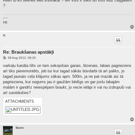
Alien tu ko seenes eed shovakar ? tev viss ir slikti un viss liidz celjgaliem
t
?
----
H6
iz
Re: Braukšanas apstākļi
P
08 Aug 2012, 09:20
o
s
varkaļu kanāla tilts un tam sekojošais garais, lēzenais, labais pagrieziens
t
arī tiks pieremontēts, jeb tur kur tagad sākās būvdarbi tā arī paliks, jo
tagad jaunais ceļa klājums sākas apm. 500m, ja ne pat mazāk aiz tā
pagrieziena, kur segums jau ir gaužām bēdīgs un gar joslu labajām
malām ir gandrīz neiespējami braukt, jo vecie ielāpi ir vai nu izdrupuši vai
arī sasēdušies?
ATTACHMENTS
facex