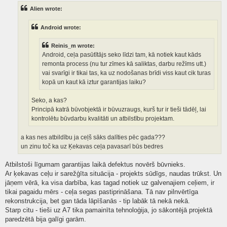
t
Alien wrote:
Android wrote:
Reinis_m wrote:
Android, ceļa pasūtītājs seko līdzi tam, kā notiek kaut kāds
remonta process (nu tur zīmes kā saliktas, darbu režīms utt.)
vai svarīgi ir tikai tas, ka uz nodošanas brīdi viss kaut cik turas
kopā un kaut kā iztur garantijas laiku?
Seko, a kas?
Principā katrā būvobjektā ir būvuzraugs, kurš tur ir tieši tādēļ, lai
kontrolētu būvdarbu kvalitāti un atbilstību projektam.
a kas nes atbildību ja ceļš sāks dalīties pēc gada???
un zinu toč ka uz Ķekavas ceļa pavasarī būs bedres
Atbilstoši līgumam garantijas laikā defektus novērš būvnieks.
Ar ķekavas ceļu ir sarežģīta situācija - projekts sūdīgs, naudas trūkst. Un
jāņem vērā, ka visa darbība, kas tagad notiek uz galvenajiem ceļiem, ir
tikai pagaidu mērs - ceļa segas pastiprināšana. Tā nav pilnvērtīga
rekonstrukcija, bet gan tāda lāpīšanās - tip labāk tā nekā nekā.
Starp citu - tieši uz A7 tika pamainīta tehnoloģija, jo sākontējā projektā
paredzētā bija galīgi garām.