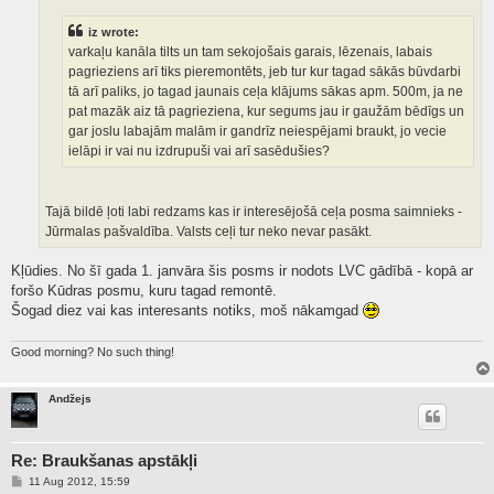
iz wrote:
varkaļu kanāla tilts un tam sekojošais garais, lēzenais, labais
pagrieziens arī tiks pieremontēts, jeb tur kur tagad sākās būvdarbi
tā arī paliks, jo tagad jaunais ceļa klājums sākas apm. 500m, ja ne
pat mazāk aiz tā pagrieziena, kur segums jau ir gaužām bēdīgs un
gar joslu labajām malām ir gandrīz neiespējami braukt, jo vecie
ielāpi ir vai nu izdrupuši vai arī sasēdušies?
Tajā bildē ļoti labi redzams kas ir interesējošā ceļa posma saimnieks -
Jūrmalas pašvaldība. Valsts ceļi tur neko nevar pasākt.
Kļūdies. No šī gada 1. janvāra šis posms ir nodots LVC gādībā - kopā ar
foršo Kūdras posmu, kuru tagad remontē.
Šogad diez vai kas interesants notiks, moš nākamgad
Good morning? No such thing!
Andžejs
Re: Braukšanas apstākļi
P
11 Aug 2012, 15:59
o