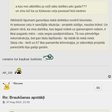
a kas nes atbildību ja ceļš sāks dalīties pēc gada???
un zinu toč ka uz Ķekavas ceļa pavasarī būs bedres
Atbilstoši līgumam garantijas laikā defektus novērš būvnieks.
Ar ķekavas ceļu ir sarežģīta situācija - projekts sūdīgs, naudas trūkst. Un
jāņem vērā, ka visa darbība, kas tagad notiek uz galvenajiem ceļiem, ir
tikai pagaidu mērs - ceļa segas pastiprināšana. Tā nav pilnvērtīga
rekonstrukcija, bet gan tāda lāpīšanās - tip labāk tā nekā nekā.
Starp citu - tieši uz A7 tika pamainīta tehnoloģija, jo sākontējā projektā
paredzētā bija galīgi garām.
cerams tur kaukas turēsies
AR_159
*Sicram
Re: Braukšanas apstākļi
P
07 Aug 2012, 21:53
o
s
t