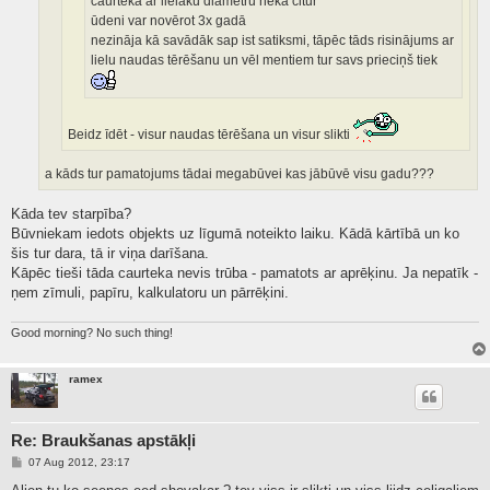
caurteka ar lielāku diametru nekā citur
ūdeni var novērot 3x gadā
nezināja kā savādāk sap ist satiksmi, tāpēc tāds risinājums ar
lielu naudas tērēšanu un vēl mentiem tur savs prieciņš tiek
Beidz īdēt - visur naudas tērēšana un visur slikti
a kāds tur pamatojums tādai megabūvei kas jābūvē visu gadu???
Kāda tev starpība?
Būvniekam iedots objekts uz līgumā noteikto laiku. Kādā kārtībā un ko
šis tur dara, tā ir viņa darīšana.
Kāpēc tieši tāda caurteka nevis trūba - pamatots ar aprēķinu. Ja nepatīk -
ņem zīmuli, papīru, kalkulatoru un pārrēķini.
Good morning? No such thing!
ramex
Re: Braukšanas apstākļi
P
07 Aug 2012, 23:17
o
s