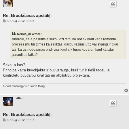
Re: Braukšanas apstākļi
P
07 Aug 2012, 21:35
o
s
t
Reinis_m wrote:
Android, ceļa pasūtītājs seko līdzi tam, kā notiek kaut kāds remonta
process (nu tur zīmes kā saliktas, darbu režīms utt.) vai svarīgi ir tikai
tas, ka uz nodošanas brīdi viss kaut cik turas kopā un kaut kā iztur
garantijas laiku?
Seko, a kas?
Principā katrā būvobjektā ir būvuzraugs, kurš tur ir tieši tādēļ, lai
kontrolētu būvdarbu kvalitāti un atbilstību projektam.
Good morning? No such thing!
Alien
Re: Braukšanas apstākļi
P
07 Aug 2012, 21:37
o
s