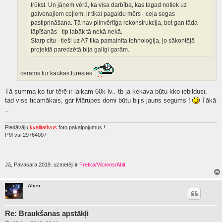
trūkst. Un jāņem vērā, ka visa darbība, kas tagad notiek uz
galvenajiem ceļiem, ir tikai pagaidu mērs - ceļa segas
pastiprināšana. Tā nav pilnvērtīga rekonstrukcija, bet gan tāda
lāpīšanās - tip labāk tā nekā nekā.
Starp citu - tieši uz A7 tika pamainīta tehnoloģija, jo sākontējā
projektā paredzētā bija galīgi garām.
cerams tur kaukas turēsies
Tā summa ko tur tērē ir laikam 60k lv.. tb ja ķekava būtu kko iebildusi,
tad viss ticamākais, gar Mārupes domi būtu bijis jauns segums !
Tākā
..
Piedāvāju
kvalitatīvus
foto pakalpojumus !
PM vai 29764007
Jā, Pavasara 2019. uzmetēji ir
Fretka/Vilciens/Abit
Alien
Re: Braukšanas apstākļi