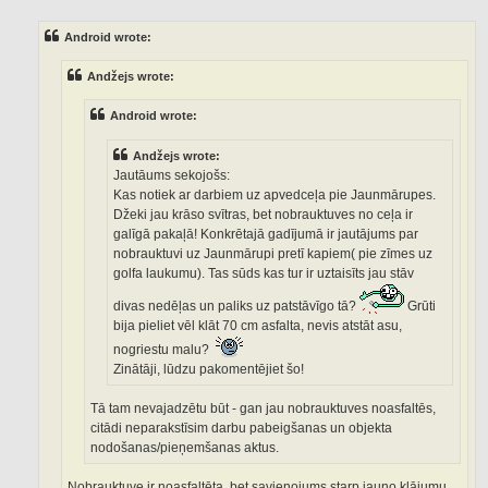
s
t
Android wrote:
Andžejs wrote:
Android wrote:
Andžejs wrote:
Jautāums sekojošs:
Kas notiek ar darbiem uz apvedceļa pie Jaunmārupes.
Džeki jau krāso svītras, bet nobrauktuves no ceļa ir
galīgā pakaļā! Konkrētajā gadījumā ir jautājums par
nobrauktuvi uz Jaunmārupi pretī kapiem( pie zīmes uz
golfa laukumu). Tas sūds kas tur ir uztaisīts jau stāv
divas nedēļas un paliks uz patstāvīgo tā?
Grūti
bija pieliet vēl klāt 70 cm asfalta, nevis atstāt asu,
nogriestu malu?
Zinātāji, lūdzu pakomentējiet šo!
Tā tam nevajadzētu būt - gan jau nobrauktuves noasfaltēs,
citādi neparakstīsim darbu pabeigšanas un objekta
nodošanas/pieņemšanas aktus.
Nobrauktuve ir noasfaltēta, bet savienojums starp jauno klājumu