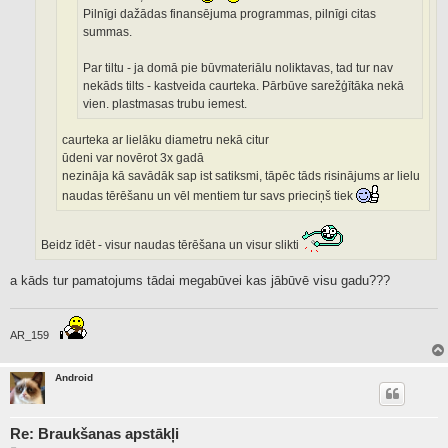
Pilnīgi dažādas finansējuma programmas, pilnīgi citas
summas.
Par tiltu - ja domā pie būvmateriālu noliktavas, tad tur nav
nekāds tilts - kastveida caurteka. Pārbūve sarežģītāka nekā
vien. plastmasas trubu iemest.
caurteka ar lielāku diametru nekā citur
ūdeni var novērot 3x gadā
nezināja kā savādāk sap ist satiksmi, tāpēc tāds risinājums ar lielu
naudas tērēšanu un vēl mentiem tur savs prieciņš tiek
Beidz īdēt - visur naudas tērēšana un visur slikti
a kāds tur pamatojums tādai megabūvei kas jābūvē visu gadu???
AR_159
Android
Re: Braukšanas apstākļi