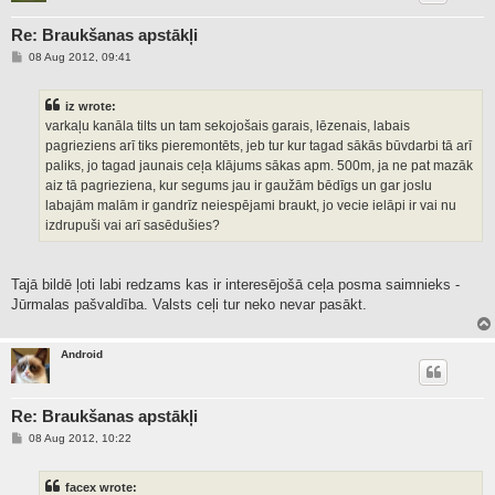
Re: Braukšanas apstākļi
P
08 Aug 2012, 09:41
o
s
t
iz wrote:
varkaļu kanāla tilts un tam sekojošais garais, lēzenais, labais
pagrieziens arī tiks pieremontēts, jeb tur kur tagad sākās būvdarbi tā arī
paliks, jo tagad jaunais ceļa klājums sākas apm. 500m, ja ne pat mazāk
aiz tā pagrieziena, kur segums jau ir gaužām bēdīgs un gar joslu
labajām malām ir gandrīz neiespējami braukt, jo vecie ielāpi ir vai nu
izdrupuši vai arī sasēdušies?
Tajā bildē ļoti labi redzams kas ir interesējošā ceļa posma saimnieks -
Jūrmalas pašvaldība. Valsts ceļi tur neko nevar pasākt.
Android
Re: Braukšanas apstākļi
P
08 Aug 2012, 10:22
o
s
t
facex wrote: