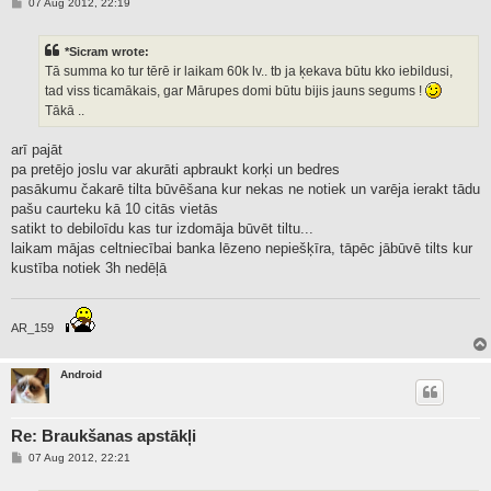
P
07 Aug 2012, 22:19
o
s
t
*Sicram wrote:
Tā summa ko tur tērē ir laikam 60k lv.. tb ja ķekava būtu kko iebildusi,
tad viss ticamākais, gar Mārupes domi būtu bijis jauns segums !
Tākā ..
arī pajāt
pa pretējo joslu var akurāti apbraukt korķi un bedres
pasākumu čakarē tilta būvēšana kur nekas ne notiek un varēja ierakt tādu
pašu caurteku kā 10 citās vietās
satikt to debiloīdu kas tur izdomāja būvēt tiltu...
laikam mājas celtniecībai banka lēzeno nepiešķīra, tāpēc jābūvē tilts kur
kustība notiek 3h nedēļā
AR_159
Android
Re: Braukšanas apstākļi
P
07 Aug 2012, 22:21
o
s