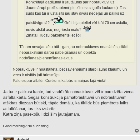
Konkrētajā gadījumā ir jautājums par nobrauktuvi uz
Jaunmārupi pretī kapiem( pie zīmes uz golfa laukumu). Tas
sūds kas tur ir uztaisīts jau stāv divas nedēļas un paliks uz
patstāvīgo tā?
Grūti bija pieliet vēl klāt 70 cm asfalta,
nevis atstāt asu, nogriestu malu?
Zinātāji, lūdzu pakomentējiet šo!
Tā tam nevajadzētu būt - gan jau nobrauktuves noasfaltēs, citādi
neparakstīsim darbu pabeigšanas un objekta
nodošanas/pieņemšanas aktus.
Nobrauktuve ir noasfaltēta, bet savienojums starp jauno klājumu un
veco ir atstāts ļoti briesmīgs.
Paldies par atbildi. Cerēsim, ka būs izmaiņas tajā vietā!
Ja tur ir palikusi kante, tad visdrīzāk nobrauktuvei vēl ir paredzēta viena
asfalta kārta. Segas konstrukcija pamatbrauktuvei un nobrauktuvēm
atšķiras diezgan būtiski, tāpēc domāju, ka tiklīdz būs piemērots laiks
asfaltēšanai, tas tiks izdarīts.
Katrā ziņā pasekošu līdzi šim jautājumam.
Good morning? No such thing!
Android