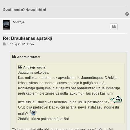
Good morning? No such thing!
Andžejs
Re: Braukšanas apstākļi
P
07 Aug 2012, 12:47
o
s
t
Android wrote:
Andžejs wrote:
Jautāums sekojošs:
Kas notiek ar darbiem uz apvedceļa pie Jaunmārupes. Džeki jau
krāso svītras, bet nobrauktuves no ceļa ir galīgā pakaļā!
Konkrētajā gadījumā ir jautājums par nobrauktuvi uz Jaunmārupi
pretī kapiem( pie zīmes uz golfa laukumu). Tas sūds kas tur ir
uztaisīts jau stāv divas nedēļas un paliks uz patstāvīgo tā?
Grūti bija pieliet vēl klāt 70 cm asfalta, nevis atstāt asu, nogriestu
malu?
Zinātāji, lūdzu pakomentējiet šo!
Tā tam nevajadzētu būt - gan jau nobrauktuves noasfaltēs, citādi