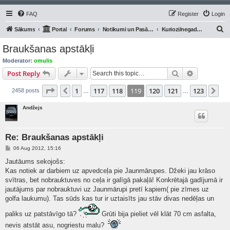
FAQ
Register
Login
S
Sākums
Portal
Forums
Notikumi un Pasākumi
Kuriozi/negadījumi uz ceļa.
e
Braukšanas apstākļi
a
Moderator:
omulis
r
Search
Advanced s
Post Reply
c
Page
119
of
123
1
117
118
119
120
121
123
Previous
Ne
2458 posts
h
…
…
Andžejs
Re: Braukšanas apstākļi
P
06 Aug 2012, 15:16
o
s
Jautāums sekojošs:
t
Kas notiek ar darbiem uz apvedceļa pie Jaunmārupes. Džeki jau krāso
svītras, bet nobrauktuves no ceļa ir galīgā pakaļā! Konkrētajā gadījumā ir
jautājums par nobrauktuvi uz Jaunmārupi pretī kapiem( pie zīmes uz
golfa laukumu). Tas sūds kas tur ir uztaisīts jau stāv divas nedēļas un
paliks uz patstāvīgo tā?
Grūti bija pieliet vēl klāt 70 cm asfalta,
nevis atstāt asu, nogriestu malu?