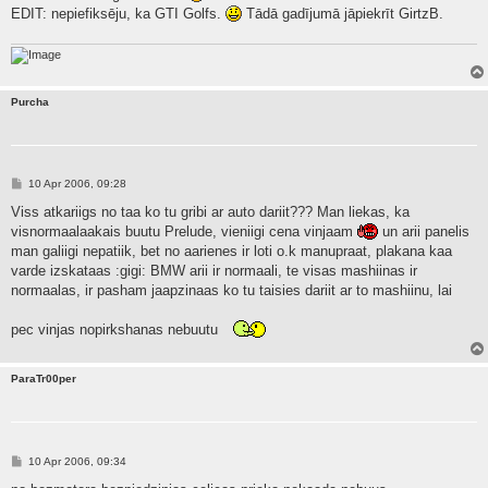
EDIT: nepiefiksēju, ka GTI Golfs.
Tādā gadījumā jāpiekrīt GirtzB.
Purcha
P
10 Apr 2006, 09:28
o
s
Viss atkariigs no taa ko tu gribi ar auto dariit??? Man liekas, ka
t
visnormaalaakais buutu Prelude, vieniigi cena vinjaam
un arii panelis
man galiigi nepatiik, bet no aarienes ir loti o.k manupraat, plakana kaa
varde izskataas :gigi: BMW arii ir normaali, te visas mashiinas ir
normaalas, ir pasham jaapzinaas ko tu taisies dariit ar to mashiinu, lai
pec vinjas nopirkshanas nebuutu
ParaTr00per
P
10 Apr 2006, 09:34
o
s