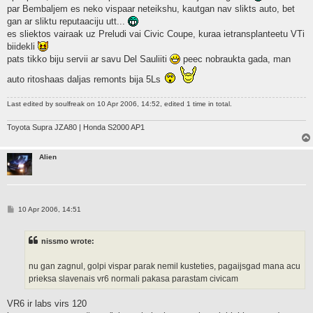
par Bembaljem es neko vispaar neteikshu, kautgan nav slikts auto, bet
gan ar sliktu reputaaciju utt...
es sliektos vairaak uz Preludi vai Civic Coupe, kuraa ietransplanteetu VTi
biidekli
pats tikko biju servii ar savu Del Sauliiti
peec nobraukta gada, man
auto ritoshaas daljas remonts bija 5Ls
Last edited by
soulfreak
on 10 Apr 2006, 14:52, edited 1 time in total.
Toyota Supra JZA80 | Honda S2000 AP1
Alien
P
10 Apr 2006, 14:51
o
s
t
nissmo wrote:
nu gan zagnul, golpi vispar parak nemil kusteties, pagaijsgad mana acu
prieksa slavenais vr6 normali pakasa parastam civicam
VR6 ir labs virs 120