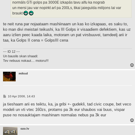
normāls GTi golps pa 3000E izkapās tavu alfu ka nograb
un mersi jau var nopirkt arī pa 200Ls, tikai jaiegulda milijons lai var
braukt
te neit runa par nojaataam mashiinaam un kas ko izkapaas, es saku to,
ko man divi meistari teikushi, ka III Golps ir visaadiem defektiem, kas uz
aaru izlien peec kaada laika, motoram un pat virsbuuvei, tamdeelj arii ir
taa, ka Golps II cena = GolpsIII cena
--- ID 12 ---
Un bauslis skan shaadi:
Tev nebuus nokaut.... motoru!!!
miksd
P
10 Apr 2006, 14:43
o
s
ja tieshaam arii es teiktu, ka, ja gribi +- gudekli, tad civic coupe, bet veco
t
modeli un vti vtec 160zs, protams pa 3k eur shaubos vai buus, vispar
puse no nosauktajam mashinam normalas nebus pa 3k eur
ozo.lv