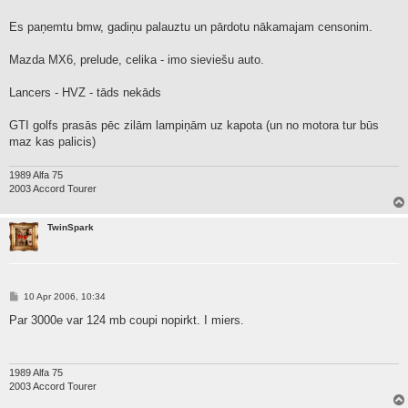
Es paņemtu bmw, gadiņu palauztu un pārdotu nākamajam censonim.
Mazda MX6, prelude, celika - imo sieviešu auto.
Lancers - HVZ - tāds nekāds
GTI golfs prasās pēc zilām lampiņām uz kapota (un no motora tur būs
maz kas palicis)
1989 Alfa 75
2003 Accord Tourer
TwinSpark
P
10 Apr 2006, 10:34
o
s
Par 3000e var 124 mb coupi nopirkt. I miers.
t
1989 Alfa 75
2003 Accord Tourer