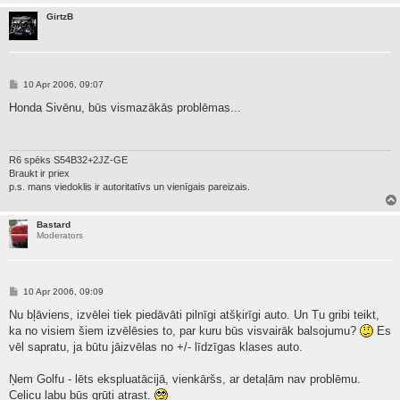
GirtzB
P
10 Apr 2006, 09:07
o
s
Honda Sivēnu, būs vismazākās problēmas...
t
R6 spēks S54B32+2JZ-GE
Braukt ir priex
p.s. mans viedoklis ir autoritatīvs un vienīgais pareizais.
Bastard
Moderators
P
10 Apr 2006, 09:09
o
s
Nu bļāviens, izvēlei tiek piedāvāti pilnīgi atšķirīgi auto. Un Tu gribi teikt,
t
ka no visiem šiem izvēlēsies to, par kuru būs visvairāk balsojumu?
Es
vēl sapratu, ja būtu jāizvēlas no +/- līdzīgas klases auto.
Ņem Golfu - lēts ekspluatācijā, vienkāršs, ar detaļām nav problēmu.
Celicu labu būs grūti atrast.