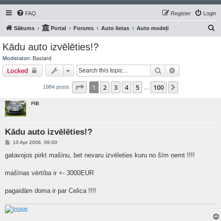
FAQ
Register
Login
S
Sākums
Portal
Forums
Auto lietas
Auto modeļi
e
Kādu auto izvēlēties!?
a
Moderator:
Bastard
r
Search
Advanced sear
Locked
c
Page
1
of
100
1
2
3
4
5
100
Next
1984 posts
h
…
FIB
Kādu auto izvēlēties!?
P
10 Apr 2006, 09:00
o
s
gatavojos pirkt mašinu, bet nevaru izvēleties kuru no šīm ņemt !!!!
t
mašīnas vērtība ir +- 3000EUR
pagaidām doma ir par Celica !!!!