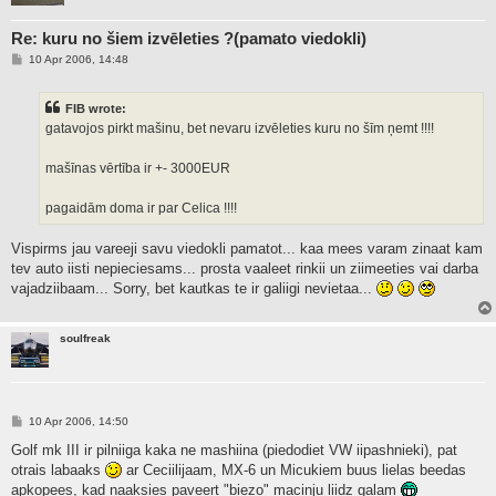
Re: kuru no šiem izvēleties ?(pamato viedokli)
P
10 Apr 2006, 14:48
o
s
t
FIB wrote:
gatavojos pirkt mašinu, bet nevaru izvēleties kuru no šīm ņemt !!!!
mašīnas vērtība ir +- 3000EUR
pagaidām doma ir par Celica !!!!
Vispirms jau vareeji savu viedokli pamatot... kaa mees varam zinaat kam
tev auto iisti nepieciesams... prosta vaaleet rinkii un ziimeeties vai darba
vajadziibaam... Sorry, bet kautkas te ir galiigi nevietaa...
soulfreak
P
10 Apr 2006, 14:50
o
s
Golf mk III ir pilniiga kaka ne mashiina (piedodiet VW iipashnieki), pat
t
otrais labaaks
ar Ceciilijaam, MX-6 un Micukiem buus lielas beedas
apkopees, kad naaksies paveert "biezo" macinju liidz galam