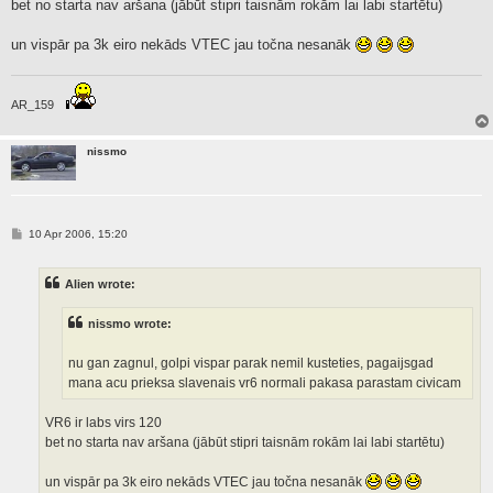
bet no starta nav aršana (jābūt stipri taisnām rokām lai labi startētu)
un vispār pa 3k eiro nekāds VTEC jau točna nesanāk
AR_159
nissmo
P
10 Apr 2006, 15:20
o
s
t
Alien wrote:
nissmo wrote:
nu gan zagnul, golpi vispar parak nemil kusteties, pagaijsgad
mana acu prieksa slavenais vr6 normali pakasa parastam civicam
VR6 ir labs virs 120
bet no starta nav aršana (jābūt stipri taisnām rokām lai labi startētu)
un vispār pa 3k eiro nekāds VTEC jau točna nesanāk