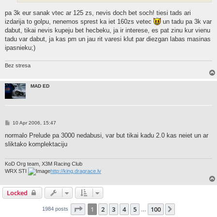
pa 3k eur sanak vtec ar 125 zs, nevis doch bet soch! tiesi tads ari
izdarija to golpu, nenemos sprest ka iet 160zs vetec
un tadu pa 3k var
dabut, tikai nevis kupeju bet hecbeku, ja ir interese, es pat zinu kur vienu
tadu var dabut, ja kas pm un jau rit varesi klut par diezgan labas masinas
ipasnieku;)
Bez stresa
MAD ED
P
10 Apr 2006, 15:47
o
s
normalo Prelude pa 3000 nedabusi, var but tikai kadu 2.0 kas neiet un ar
t
sliktako komplektaciju
KoD Org team, X3M Racing Club
WRX STI
http://king.dragrace.lv
Locked
Page
1
of
100
1
2
3
4
5
100
Next
1984 posts
…