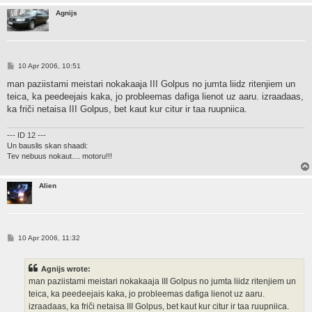
Agnijs
P
10 Apr 2006, 10:51
o
s
man paziistami meistari nokakaaja III Golpus no jumta liidz ritenjiem un
t
teica, ka peedeejais kaka, jo probleemas dafiga lienot uz aaru. izraadaas,
ka friči netaisa III Golpus, bet kaut kur citur ir taa ruupniica.
--- ID 12 ---
Un bauslis skan shaadi:
Tev nebuus nokaut.... motoru!!!
Alien
P
10 Apr 2006, 11:32
o
s
t
Agnijs wrote:
man paziistami meistari nokakaaja III Golpus no jumta liidz ritenjiem un
teica, ka peedeejais kaka, jo probleemas dafiga lienot uz aaru.
izraadaas, ka friči netaisa III Golpus, bet kaut kur citur ir taa ruupniica.