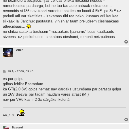
no bezmotora bezpiedzinjas celicas prieka nekaada nebuus -
t
remonteesies pa daargo, bet no taa tas auto aatraak nekustees...
nenomiris st185 savukaart vareetu saakties no kaadi 4-5kE. pa 3kE uz
preludi arii var skatiities - izskataas tiiri taa neko, kustaas arii kaukaa.
siikaak lai Janchux pastaasta, vinjsh ar taam preludeem cieshaakaas
attieciibaas...
no shitaa saraxta tieshaam "mazaakais ljaunums" buus kautkaads
siveens. uz priekshu ies, izskataas cieshami, remonti neizputinaas.
Alien
P
10 Apr 2006, 09:46
o
s
es par golpu
t
gribas iebilst Bastardam
ka GTi(2.0 8V) golps nemaz nav dārgāks uzturēšanā par parastu golpu
un 16V diezvai par tādām naudām varēs atrast (MI)
nav jau VR6 kas ir 2-3x dārgāks ikdienā
AR_159
Bastard