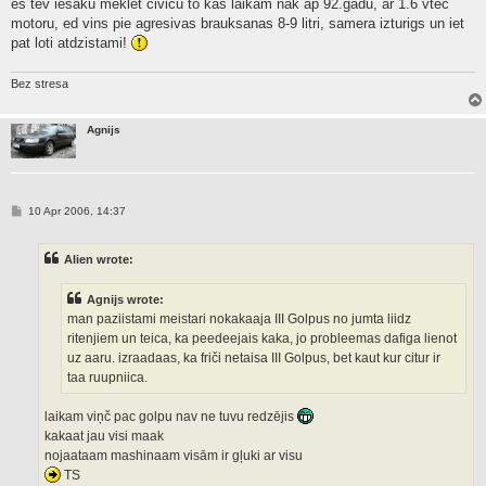
es tev iesaku meklet civicu to kas laikam nak ap 92.gadu, ar 1.6 vtec
motoru, ed vins pie agresivas brauksanas 8-9 litri, samera izturigs un iet
pat loti atdzistami!
Bez stresa
Agnijs
P
10 Apr 2006, 14:37
o
s
t
Alien wrote:
Agnijs wrote:
man paziistami meistari nokakaaja III Golpus no jumta liidz
ritenjiem un teica, ka peedeejais kaka, jo probleemas dafiga lienot
uz aaru. izraadaas, ka friči netaisa III Golpus, bet kaut kur citur ir
taa ruupniica.
laikam viņč pac golpu nav ne tuvu redzējis
kakaat jau visi maak
nojaataam mashinaam visām ir gļuki ar visu
TS