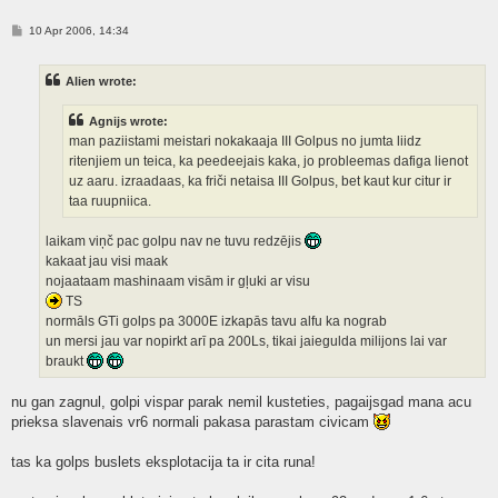
P
10 Apr 2006, 14:34
o
s
t
Alien wrote:
Agnijs wrote:
man paziistami meistari nokakaaja III Golpus no jumta liidz
ritenjiem un teica, ka peedeejais kaka, jo probleemas dafiga lienot
uz aaru. izraadaas, ka friči netaisa III Golpus, bet kaut kur citur ir
taa ruupniica.
laikam viņč pac golpu nav ne tuvu redzējis
kakaat jau visi maak
nojaataam mashinaam visām ir gļuki ar visu
TS
normāls GTi golps pa 3000E izkapās tavu alfu ka nograb
un mersi jau var nopirkt arī pa 200Ls, tikai jaiegulda milijons lai var
braukt
nu gan zagnul, golpi vispar parak nemil kusteties, pagaijsgad mana acu
prieksa slavenais vr6 normali pakasa parastam civicam
tas ka golps buslets eksplotacija ta ir cita runa!