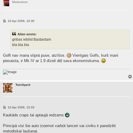
Moderators
P
10 Apr 2006, 10:30
o
s
t
Alien wrote:
gribas iebilst Bastardam
bla bla bla
Golfi nav mana stiprā puse, atzīšos.
Vienīgais Golfs, kurš mani
piesaista, ir Mk IV ar 1.9 dīzeli dēļ sava ekonomiskuma.
TwinSpark
P
10 Apr 2006, 10:33
o
s
Kaukāds craps tai aptaujā redzams
t
Principā visi šie auto izņemot varbūt lanceri vai civiku ir paredzēti
metodiskai laušanai.