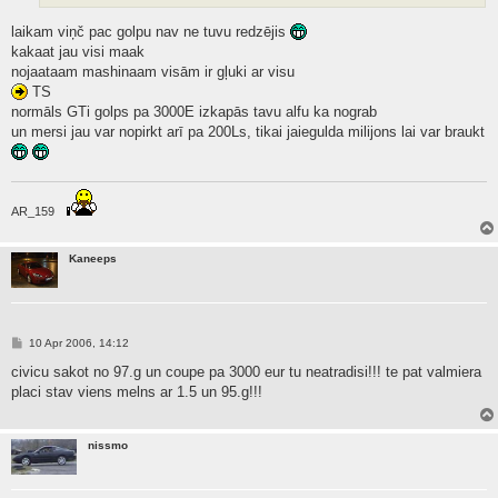
laikam viņč pac golpu nav ne tuvu redzējis
kakaat jau visi maak
nojaataam mashinaam visām ir gļuki ar visu
TS
normāls GTi golps pa 3000E izkapās tavu alfu ka nograb
un mersi jau var nopirkt arī pa 200Ls, tikai jaiegulda milijons lai var braukt
AR_159
Kaneeps
P
10 Apr 2006, 14:12
o
s
civicu sakot no 97.g un coupe pa 3000 eur tu neatradisi!!! te pat valmiera
t
placi stav viens melns ar 1.5 un 95.g!!!
nissmo