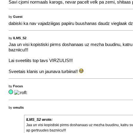
Savi cjomi normaals karogs, nevar pacelt velk pa zemi, shitaas
by
Guest
dabiski ka nav vajadziiigas papiiru buushanas daudz vieglaak d
by
ILMS_S2
Jaa un visi kopistiski pirms doshanaas uz mezha buudinu, kat
bazniicu!!!
Lai sveetiits top tavs VIRZULIS!!!
Sveetais klanis un jaunava turbiina!!
by
Focus
by
omulis
ILMS_S2 wrote:
Jaa un visi kopistiski pirms doshanaas uz mezha buudinu, katru 
ap gertruudes bazniicu!!!