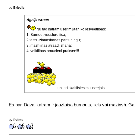
by
Briedis
Agnijs wrote:
Nu tad katram userim jaariiko iesveetiibas:
1. Burnout veesture iisa;
2.tests -zinaashanas par tuningu;
3. mashiinas atraadiishana;
4. veikliibas braucieni praksee!!!
un tad skaitiisies muuseejais!!!
Es par. Davai katram ir jaaztaisa burnouts, liels vai mazinsh. Ga
by
freimo