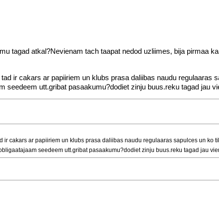
eemu tagad atkal?Nevienam tach taapat nedod uzliimes, bija pirmaa kaa
 tad ir cakars ar papiiriem un klubs prasa daliibas naudu regulaaras 
am seedeem utt.gribat pasaakumu?dodiet zinju buus.reku tagad jau vi
ad ir cakars ar papiiriem un klubs prasa daliibas naudu regulaaras sapulces un ko tik
bligaatajaam seedeem utt.gribat pasaakumu?dodiet zinju buus.reku tagad jau vie