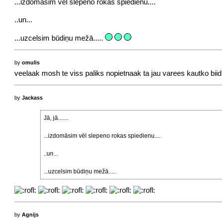
...izdomāsim vēl slepeno rokas spiedienu....
..un...
...uzcelsim būdiņu mežā.....
by
omulis
veelaak mosh te viss paliks nopietnaak ta jau varees kautko biidii
by
Jackass
Jā, jā.......
...izdomāsim vēl slepeno rokas spiedienu....
..un...
...uzcelsim būdiņu mežā.....
by
Agnijs