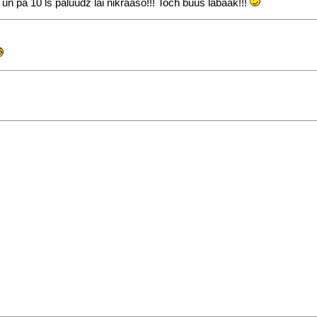
c un pa 10 ls paluudz lai nikraaso!!! Toch buus labaak!!!