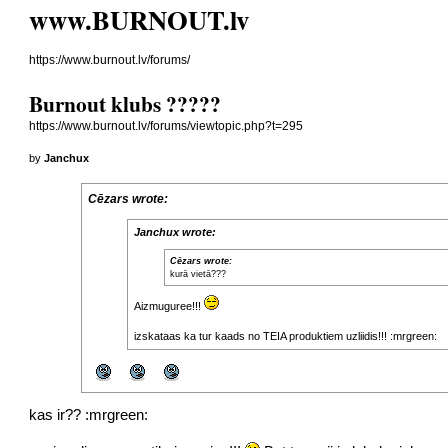
www.BURNOUT.lv
https://www.burnout.lv/forums/
Burnout klubs ?????
https://www.burnout.lv/forums/viewtopic.php?t=295
by
Janchux
Cēzars wrote:
Janchux wrote:
Cēzars wrote:
kurā vietā???
Aizmuguree!!!
izskataas ka tur kaads no TEIA produktiem uzliidis!!! :mrgreen:
kas ir?? :mrgreen: