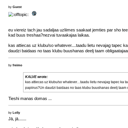
by
Guest
eu viereiz tach jau sadaljaa uzliimes saakaat jemties par sho t
kad buus treshaa?nezvai tuvaakajaa laikaa.
kas attiecas uz klubu/so whatever....taadu lietu nevajag tapec ka
daudzi baidaas no taas klubu buushanas deelj taam obligaataja
by
freimo
KALVE wrote:
kas attiecas uz klubu/so whatever....taadu lietu nevajag tapec ka t
papiirus?Un daudzi baidaas no taas klubu buushanas deelj taam o
Tieshi manas domas ...
by
Lolly
Jā, jā.......