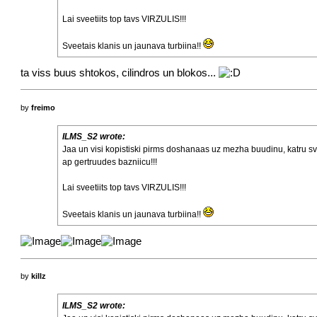
Lai sveetiits top tavs VIRZULIS!!!
Sveetais klanis un jaunava turbiina!!
ta viss buus shtokos, cilindros un blokos...
by
freimo
ILMS_S2 wrote:
Jaa un visi kopistiski pirms doshanaas uz mezha buudinu, katru 
ap gertruudes bazniicu!!!
Lai sveetiits top tavs VIRZULIS!!!
Sveetais klanis un jaunava turbiina!!
by
killz
ILMS_S2 wrote: