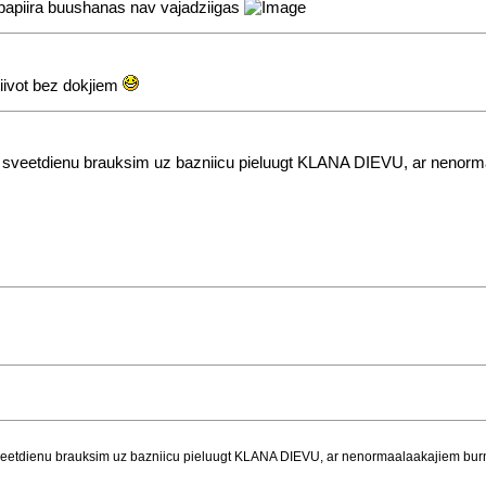
 papiira buushanas nav vajadziigas
ziivot bez dokjiem
ru sveetdienu brauksim uz bazniicu pieluugt KLANA DIEVU, ar nenorm
sveetdienu brauksim uz bazniicu pieluugt KLANA DIEVU, ar nenormaalaakajiem bur