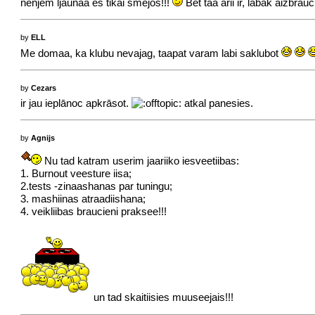
nenjem ljaunaa es tikai smejos!!!
Bet taa arii ir, labak aizbrau
by
ELL
Me domaa, ka klubu nevajag, taapat varam labi saklubot
by
Cezars
ir jau ieplānoc apkrāsot.
atkal panesies.
by
Agnijs
Nu tad katram userim jaariiko iesveetiibas:
1. Burnout veesture iisa;
2.tests -zinaashanas par tuningu;
3. mashiinas atraadiishana;
4. veikliibas braucieni praksee!!!
un tad skaitiisies muuseejais!!!