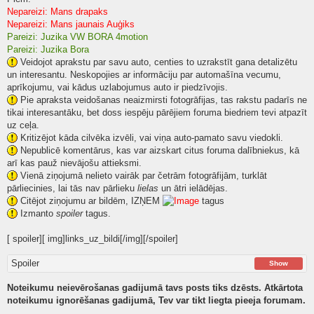
Nepareizi: Mans drapaks
Nepareizi: Mans jaunais Auģiks
Pareizi: Juzika VW BORA 4motion
Pareizi: Juzika Bora
Veidojot aprakstu par savu auto, centies to uzrakstīt gana detalizētu
un interesantu. Neskopojies ar informāciju par automašīna vecumu,
aprīkojumu, vai kādus uzlabojumus auto ir piedzīvojis.
Pie apraksta veidošanas neaizmirsti fotogrāfijas, tas rakstu padarīs ne
tikai interesantāku, bet doss iespēju pārējiem foruma biedriem tevi atpazīt
uz ceļa.
Kritizējot kāda cilvēka izvēli, vai viņa auto-pamato savu viedokli.
Nepublicē komentārus, kas var aizskart citus foruma dalībniekus, kā
arī kas pauž nievājošu attieksmi.
Vienā ziņojumā nelieto vairāk par četrām fotogrāfijām, turklāt
pārliecinies, lai tās nav pārlieku
lielas
un ātri ielādējas.
Citējot ziņojumu ar bildēm, IZŅEM
tagus
Izmanto
spoiler
tagus.
[ spoiler][ img]links_uz_bildi[/img][/spoiler]
Spoiler
Show
Noteikumu neievērošanas gadijumā tavs posts tiks dzēsts. Atkārtota
noteikumu ignorēšanas gadijumā, Tev var tikt liegta pieeja forumam.