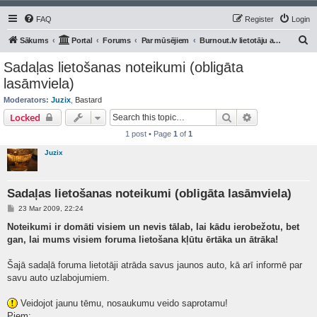
FAQ
Register
Login
S
Sākums
Portal
Forums
Par mūsējiem
Burnout.lv lietotāju auto/moto
e
Sadaļas lietošanas noteikumi (obligāta
a
lasāmviela)
r
Moderators:
Juzix
,
Bastard
c
Search
Advanced sear
Locked
h
1 post • Page
1
of
1
Juzix
Sadaļas lietošanas noteikumi (obligāta lasāmviela)
P
23 Mar 2009, 22:24
o
s
Noteikumi ir domāti visiem un nevis tālab, lai kādu ierobežotu, bet
t
gan, lai mums visiem foruma lietošana kļūtu ērtāka un ātrāka!
Šajā sadaļā foruma lietotāji atrāda savus jaunos auto, kā arī informē par
savu auto uzlabojumiem.
Veidojot jaunu tēmu, nosaukumu veido saprotamu!
Piem: