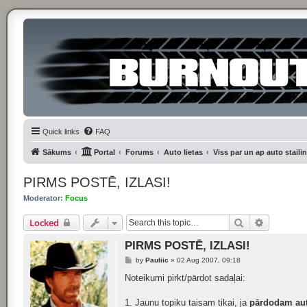
Quick links
FAQ
Sākums
Portal
Forums
Auto lietas
Viss par un ap auto staili
PIRMS POSTĒ, IZLASI!
Moderator:
Focus
Search
Advanced
Locked
PIRMS POSTĒ, IZLASI!
P
by
Pauliic
»
02 Aug 2007, 09:18
o
s
Noteikumi pirkt/pārdot sadaļai:
t
1. Jaunu topiku taisam tikai, ja
pārdodam au