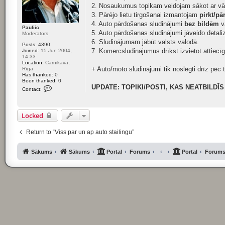
2. Nosaukumus topikam veidojam sākot ar v
3. Pārējo lietu tirgošanai izmantojam
pirkt/pā
4. Auto pārdošanas sludinājumi
bez bildēm
va
Pauliic
5. Auto pārdošanas sludinājumi jāveido detali
Moderators
6. Sludinājumam jābūt valsts valodā.
Posts:
4390
7. Komercsludinājumus drīkst izvietot attiecī
Joined:
15 Jun 2004,
14:33
Location:
Carnikava,
+ Auto/moto sludinājumi tik noslēgti drīz pēc 
Rīga
Has thanked:
0
Been thanked:
0
UPDATE: TOPIKI/POSTI, KAS NEATBILD
C
Contact:
o
n
t
a
Locked
c
t
P
Return to “Viss par un ap auto stailingu”
a
u
l
Sākums
Sākums
Portal
Forums
Portal
Forum
i
i
c