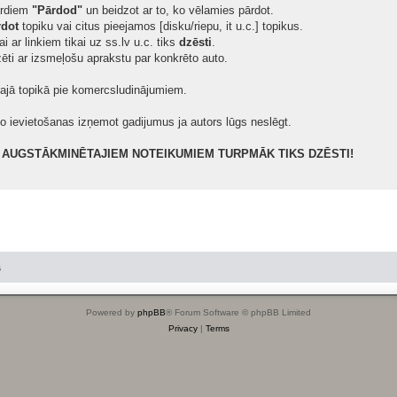
ārdiem
"Pārdod"
un beidzot ar to, ko vēlamies pārdot.
rdot
topiku vai citus pieejamos [disku/riepu, it u.c.] topikus.
i ar linkiem tikai uz ss.lv u.c. tiks
dzēsti
.
zēti ar izsmeļošu aprakstu par konkrēto auto.
gajā topikā pie komercsludinājumiem.
to ievietošanas izņemot gadijumus ja autors lūgs neslēgt.
ĪS AUGSTĀKMINĒTAJIEM NOTEIKUMIEM TURPMĀK TIKS DZĒSTI!
s
Powered by
phpBB
® Forum Software © phpBB Limited
Privacy
|
Terms