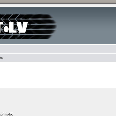
ngu
 search
to/moto
;