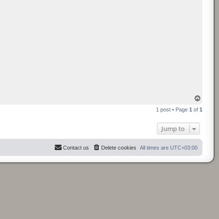
T
o
1 post • Page
1
of
1
p
Jump to
Contact us
Delete cookies
All times are
UTC+03:00