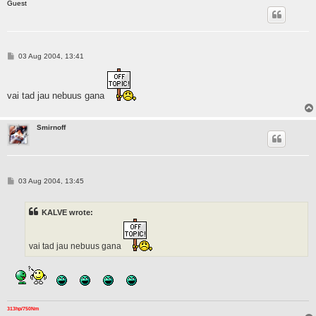
Guest
P
03 Aug 2004, 13:41
o
s
t
vai tad jau nebuus gana
Smirnoff
P
03 Aug 2004, 13:45
o
s
t
KALVE wrote:
vai tad jau nebuus gana
313hp/750Nm