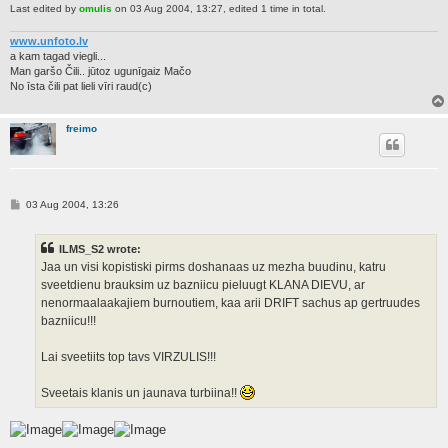
Last edited by
omulis
on 03 Aug 2004, 13:27, edited 1 time in total.
www.unfoto.lv
a kam tagad viegli...
Man garšo Čili.. jūtoz ugunīgaiz Mačo
No īsta čili pat lieli vīri raud(c)
freimo
P
03 Aug 2004, 13:26
o
s
t
ILMS_S2 wrote:
Jaa un visi kopistiski pirms doshanaas uz mezha buudinu, katru
sveetdienu brauksim uz bazniicu pieluugt KLANA DIEVU, ar
nenormaalaakajiem burnoutiem, kaa arii DRIFT sachus ap gertruudes
bazniicu!!!
Lai sveetiits top tavs VIRZULIS!!!
Sveetais klanis un jaunava turbiina!!