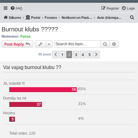
FAQ
Register
Login
S
Sākums
Portal
Forums
Notikumi un Pasākumi
Auto (tūninga) klubi, prese
e
Burnout klubs ?????
a
Moderator:
Focus
r
Search
Advanced s
Post Reply
c
1
2
3
4
5
Previous
Next
85 posts
h
Vai vajag burnout klubu ??
Jā, noteikti !!!
65%
78
Domāju ka nē
31%
37
Nezinu
4%
5
Total votes:
120