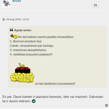
Briedis
P
03 Aug 2004, 12:41
o
s
t
Agnijs wrote:
Nu tad katram userim jaariiko iesveetiibas:
1. Burnout veesture iisa;
2.tests -zinaashanas par tuningu;
3. mashiinas atraadiishana;
4. veikliibas braucieni praksee!!!
un tad skaitiisies muuseejais!!!
Es par. Davai katram ir jaaztaisa burnouts, liels vai mazinsh. Galvenais
lai ir duumi redzami.