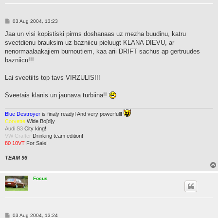
P
03 Aug 2004, 13:23
o
s
Jaa un visi kopistiski pirms doshanaas uz mezha buudinu, katru
t
sveetdienu brauksim uz bazniicu pieluugt KLANA DIEVU, ar
nenormaalaakajiem burnoutiem, kaa arii DRIFT sachus ap gertruudes
bazniicu!!!
Lai sveetiits top tavs VIRZULIS!!!
Sveetais klanis un jaunava turbiina!!
Blue Destroyer
is finaly ready! And very powerfull!
Corvette
Wide Bo[d]y
Audi S3
City king!
VW Crafter
Drinking team edition!
80 10VT
For Sale!
TEAM 96
Focus
P
03 Aug 2004, 13:24