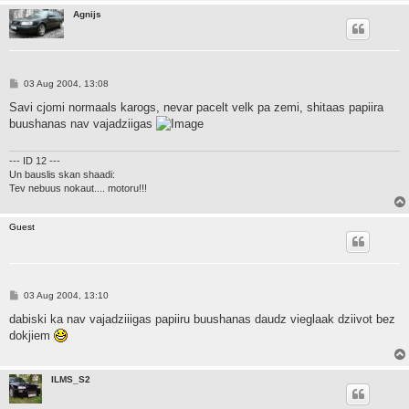
Agnijs
P
03 Aug 2004, 13:08
o
s
Savi cjomi normaals karogs, nevar pacelt velk pa zemi, shitaas papiira
t
buushanas nav vajadziigas
--- ID 12 ---
Un bauslis skan shaadi:
Tev nebuus nokaut.... motoru!!!
Guest
P
03 Aug 2004, 13:10
o
s
dabiski ka nav vajadziiigas papiiru buushanas daudz vieglaak dziivot bez
t
dokjiem
ILMS_S2