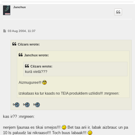
Janchux
P
03 Aug 2004, 11:37
o
s
t
Cēzars wrote:
Janchux wrote:
Cēzars wrote:
kurā vietā???
Aizmuguree!!!
izskataas ka tur kaads no TEIA produktiem uzliidis!!! :mrgreen:
kas ir?? :mrgreen:
nenjem ljaunaa es tikai smejos!!!
Bet taa arii ir, labak aizbrauc un pa
10 ls paluudz lai nikraaso!!! Toch buus labaak!!!