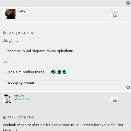
Lolly
P
03 Aug 2004, 12:57
o
s
Jā, jā.......
t
...izdomāsim vēl slepeno rokas spiedienu....
..un...
...uzcelsim būdiņu mežā.....
.....sexxxy by default......
omulis
Moderators
P
03 Aug 2004, 13:01
o
s
veelaak mosh te viss paliks nopietnaak ta jau varees kautko biidiit, bet
t
tagad tja