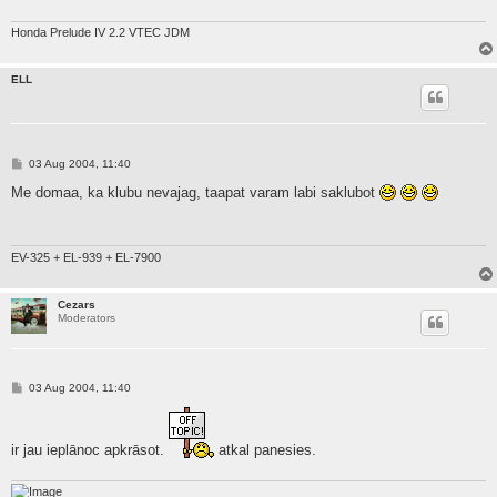
Honda Prelude IV 2.2 VTEC JDM
ELL
P
03 Aug 2004, 11:40
o
s
Me domaa, ka klubu nevajag, taapat varam labi saklubot
t
EV-325 + EL-939 + EL-7900
Cezars
Moderators
P
03 Aug 2004, 11:40
o
s
t
ir jau ieplānoc apkrāsot.
atkal panesies.