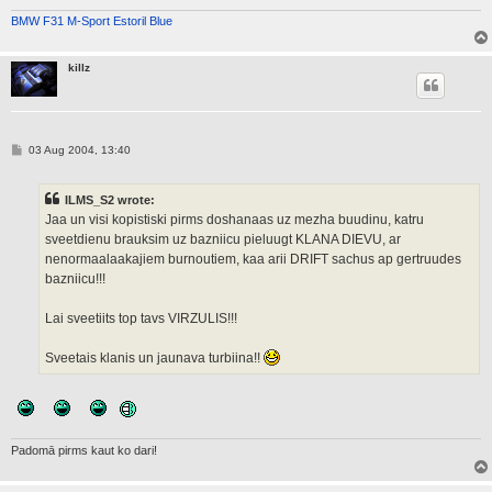
BMW F31 M-Sport Estoril Blue
killz
P
03 Aug 2004, 13:40
o
s
t
ILMS_S2 wrote:
Jaa un visi kopistiski pirms doshanaas uz mezha buudinu, katru
sveetdienu brauksim uz bazniicu pieluugt KLANA DIEVU, ar
nenormaalaakajiem burnoutiem, kaa arii DRIFT sachus ap gertruudes
bazniicu!!!
Lai sveetiits top tavs VIRZULIS!!!
Sveetais klanis un jaunava turbiina!!
Padomā pirms kaut ko dari!