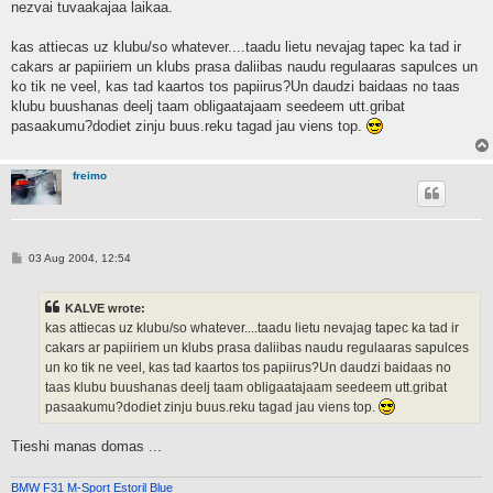
nezvai tuvaakajaa laikaa.
kas attiecas uz klubu/so whatever....taadu lietu nevajag tapec ka tad ir
cakars ar papiiriem un klubs prasa daliibas naudu regulaaras sapulces un
ko tik ne veel, kas tad kaartos tos papiirus?Un daudzi baidaas no taas
klubu buushanas deelj taam obligaatajaam seedeem utt.gribat
pasaakumu?dodiet zinju buus.reku tagad jau viens top.
freimo
P
03 Aug 2004, 12:54
o
s
t
KALVE wrote:
kas attiecas uz klubu/so whatever....taadu lietu nevajag tapec ka tad ir
cakars ar papiiriem un klubs prasa daliibas naudu regulaaras sapulces
un ko tik ne veel, kas tad kaartos tos papiirus?Un daudzi baidaas no
taas klubu buushanas deelj taam obligaatajaam seedeem utt.gribat
pasaakumu?dodiet zinju buus.reku tagad jau viens top.
Tieshi manas domas ...
BMW F31 M-Sport Estoril Blue