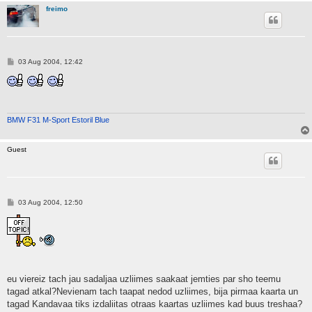
freimo
P
03 Aug 2004, 12:42
o
s
t
BMW F31 M-Sport Estoril Blue
Guest
P
03 Aug 2004, 12:50
o
s
t
eu viereiz tach jau sadaljaa uzliimes saakaat jemties par sho teemu
tagad atkal?Nevienam tach taapat nedod uzliimes, bija pirmaa kaarta un
tagad Kandavaa tiks izdaliitas otraas kaartas uzliimes kad buus treshaa?