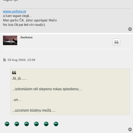
www.unfoto.lv
a kam tagad viegli...
Man garšo Čili.. jūtoz ugunīgaiz Mačo
No īsta čili pat lieli vīri raud(c)
Jackass
P
03 Aug 2004, 13:06
o
s
t
Jā, jā.......
...izdomāsim vēl slepeno rokas spiedienu....
..un...
...uzcelsim būdiņu mežā.....