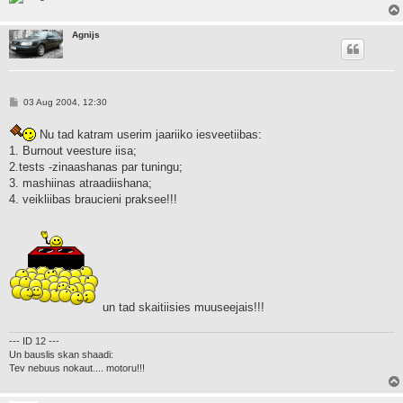
Agnijs
P
03 Aug 2004, 12:30
o
s
Nu tad katram userim jaariiko iesveetiibas:
t
1. Burnout veesture iisa;
2.tests -zinaashanas par tuningu;
3. mashiinas atraadiishana;
4. veikliibas braucieni praksee!!!
un tad skaitiisies muuseejais!!!
--- ID 12 ---
Un bauslis skan shaadi:
Tev nebuus nokaut.... motoru!!!