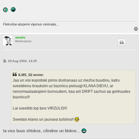
o
s
t
Fleksētai atsperei vijumus neskaita...
omulis
Moderators
P
03 Aug 2004, 13:25
o
s
t
ILMS_S2 wrote:
Jaa un visi kopistiski pirms doshanaas uz mezha buudinu, katru
sveetdienu brauksim uz bazniicu pieluugt KLANA DIEVU, ar
nenormaalaakajiem burnoutiem, kaa arii DRIFT sachus ap gertruudes
bazniicu!!!
Lai sveetiits top tavs VIRZULIS!!!
Sveetais klanis un jaunava turbiina!!
ta viss buus shtokos, cilindros un blokos...