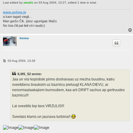
Last edited by
omulis
on 03 Aug 2004, 13:27, edited 1 time in total.
www.unfoto.lv
a kam tagad viegli...
Man garšo Čili.. jūtoz ugunīgaiz Mačo
No īsta čili pat lieli vīri raud(c)
freimo
P
03 Aug 2004, 13:26
o
s
t
ILMS_S2 wrote:
Jaa un visi kopistiski pirms doshanaas uz mezha buudinu, katru
sveetdienu brauksim uz bazniicu pieluugt KLANA DIEVU, ar
nenormaalaakajiem burnoutiem, kaa arii DRIFT sachus ap gertruudes
bazniicu!!!
Lai sveetiits top tavs VIRZULIS!!!
Sveetais klanis un jaunava turbiina!!