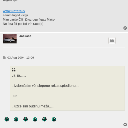
www.unfoto.lv
a kam tagad viegli...
Man garšo Čili.. jūtoz ugunīgaiz Mačo
No īsta čili pat lieli vīri raud(c)
Jackass
P
03 Aug 2004, 13:06
o
s
t
Jā, jā.......
...izdomāsim vēl slepeno rokas spiedienu....
..un...
...uzcelsim būdiņu mežā.....