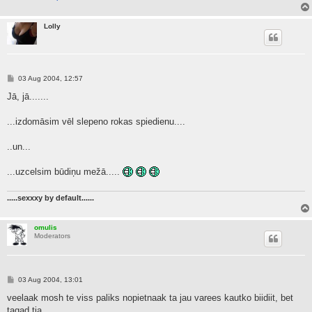
Lolly
P
03 Aug 2004, 12:57
o
s
Jā, jā.......
t
...izdomāsim vēl slepeno rokas spiedienu....
..un...
...uzcelsim būdiņu mežā.....
.....sexxxy by default......
omulis
Moderators
P
03 Aug 2004, 13:01
o
s
veelaak mosh te viss paliks nopietnaak ta jau varees kautko biidiit, bet
t
tagad tja