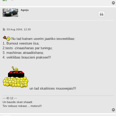
Agnijs
P
03 Aug 2004, 12:30
o
s
Nu tad katram userim jaariiko iesveetiibas:
t
1. Burnout veesture iisa;
2.tests -zinaashanas par tuningu;
3. mashiinas atraadiishana;
4. veikliibas braucieni praksee!!!
un tad skaitiisies muuseejais!!!
--- ID 12 ---
Un bauslis skan shaadi:
Tev nebuus nokaut.... motoru!!!