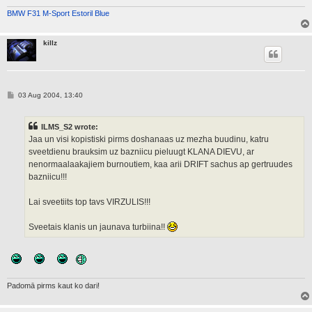
BMW F31 M-Sport Estoril Blue
killz
P
03 Aug 2004, 13:40
o
s
t
ILMS_S2 wrote:
Jaa un visi kopistiski pirms doshanaas uz mezha buudinu, katru
sveetdienu brauksim uz bazniicu pieluugt KLANA DIEVU, ar
nenormaalaakajiem burnoutiem, kaa arii DRIFT sachus ap gertruudes
bazniicu!!!
Lai sveetiits top tavs VIRZULIS!!!
Sveetais klanis un jaunava turbiina!!
Padomā pirms kaut ko dari!