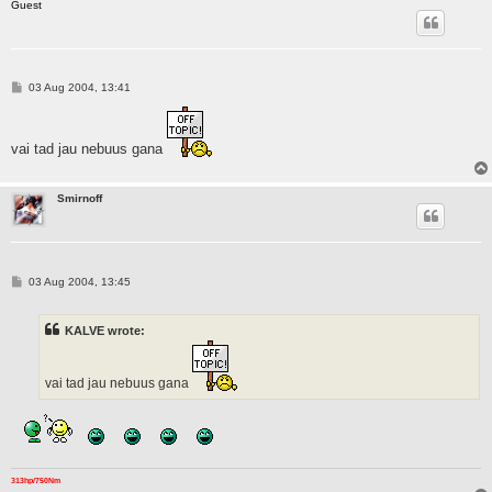
Guest
P
03 Aug 2004, 13:41
o
s
t
vai tad jau nebuus gana
Smirnoff
P
03 Aug 2004, 13:45
o
s
t
KALVE wrote:
vai tad jau nebuus gana
313hp/750Nm