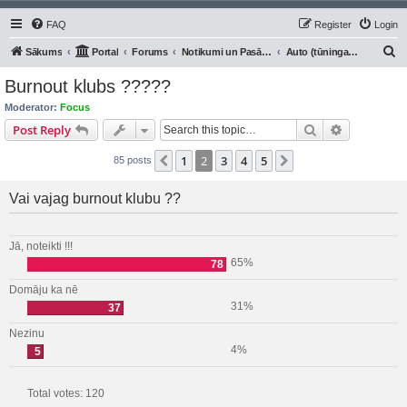
FAQ
Register
Login
S
Sākums
Portal
Forums
Notikumi un Pasākumi
Auto (tūninga) klubi, prese
e
Burnout klubs ?????
a
Moderator:
Focus
r
Search
Advanced s
Post Reply
c
1
2
3
4
5
Previous
Next
85 posts
h
Vai vajag burnout klubu ??
Jā, noteikti !!!
65%
78
Domāju ka nē
31%
37
Nezinu
4%
5
Total votes:
120