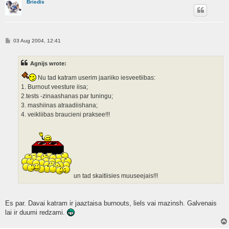
Briedis
P
03 Aug 2004, 12:41
o
s
t
Agnijs wrote:
Nu tad katram userim jaariiko iesveetiibas:
1. Burnout veesture iisa;
2.tests -zinaashanas par tuningu;
3. mashiinas atraadiishana;
4. veikliibas braucieni praksee!!!
un tad skaitiisies muuseejais!!!
Es par. Davai katram ir jaaztaisa burnouts, liels vai mazinsh. Galvenais
lai ir duumi redzami.