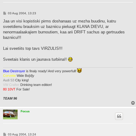
P
03 Aug 2004, 13:23
o
s
Jaa un visi kopistiski pirms doshanaas uz mezha buudinu, katru
t
sveetdienu brauksim uz bazniicu pieluugt KLANA DIEVU, ar
nenormaalaakajiem burnoutiem, kaa arii DRIFT sachus ap gertruudes
bazniicu!!!
Lai sveetiits top tavs VIRZULIS!!!
Sveetais klanis un jaunava turbiina!!
Blue Destroyer
is finaly ready! And very powerfull!
Corvette
Wide Bo[d]y
Audi S3
City king!
VW Crafter
Drinking team edition!
80 10VT
For Sale!
TEAM 96
Focus
P
03 Aug 2004, 13:24