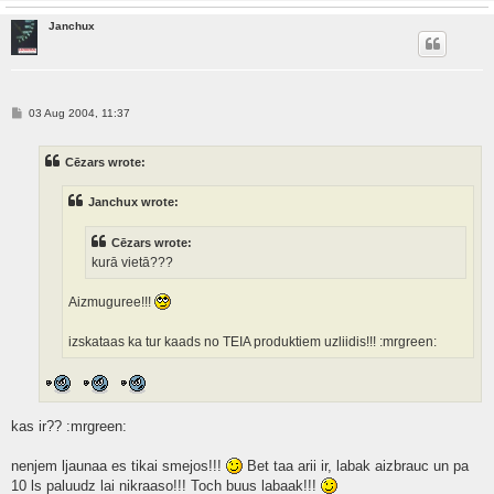
Janchux
P
03 Aug 2004, 11:37
o
s
t
Cēzars wrote:
Janchux wrote:
Cēzars wrote:
kurā vietā???
Aizmuguree!!!
izskataas ka tur kaads no TEIA produktiem uzliidis!!! :mrgreen:
kas ir?? :mrgreen:
nenjem ljaunaa es tikai smejos!!!
Bet taa arii ir, labak aizbrauc un pa
10 ls paluudz lai nikraaso!!! Toch buus labaak!!!