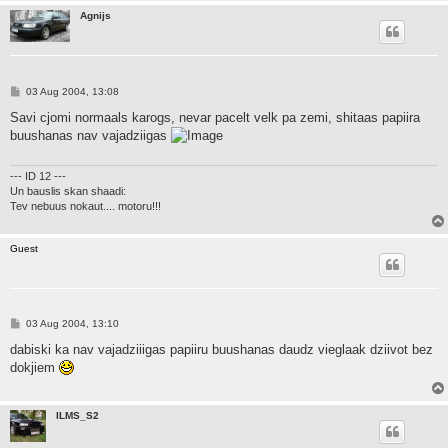
Agnijs
P
03 Aug 2004, 13:08
o
s
Savi cjomi normaals karogs, nevar pacelt velk pa zemi, shitaas papiira
t
buushanas nav vajadziigas
--- ID 12 ---
Un bauslis skan shaadi:
Tev nebuus nokaut.... motoru!!!
Guest
P
03 Aug 2004, 13:10
o
s
dabiski ka nav vajadziiigas papiiru buushanas daudz vieglaak dziivot bez
t
dokjiem
ILMS_S2