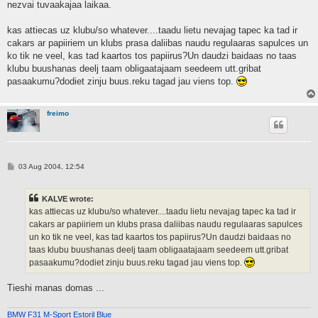
nezvai tuvaakajaa laikaa.
kas attiecas uz klubu/so whatever....taadu lietu nevajag tapec ka tad ir
cakars ar papiiriem un klubs prasa daliibas naudu regulaaras sapulces un
ko tik ne veel, kas tad kaartos tos papiirus?Un daudzi baidaas no taas
klubu buushanas deelj taam obligaatajaam seedeem utt.gribat
pasaakumu?dodiet zinju buus.reku tagad jau viens top.
freimo
P
03 Aug 2004, 12:54
o
s
t
KALVE wrote:
kas attiecas uz klubu/so whatever....taadu lietu nevajag tapec ka tad ir
cakars ar papiiriem un klubs prasa daliibas naudu regulaaras sapulces
un ko tik ne veel, kas tad kaartos tos papiirus?Un daudzi baidaas no
taas klubu buushanas deelj taam obligaatajaam seedeem utt.gribat
pasaakumu?dodiet zinju buus.reku tagad jau viens top.
Tieshi manas domas ...
BMW F31 M-Sport Estoril Blue