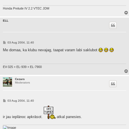
Honda Prelude IV 2.2 VTEC JDM
ELL
P
03 Aug 2004, 11:40
o
s
Me domaa, ka klubu nevajag, taapat varam labi saklubot
t
EV-325 + EL-939 + EL-7900
Cezars
Moderators
P
03 Aug 2004, 11:40
o
s
t
ir jau ieplānoc apkrāsot.
atkal panesies.