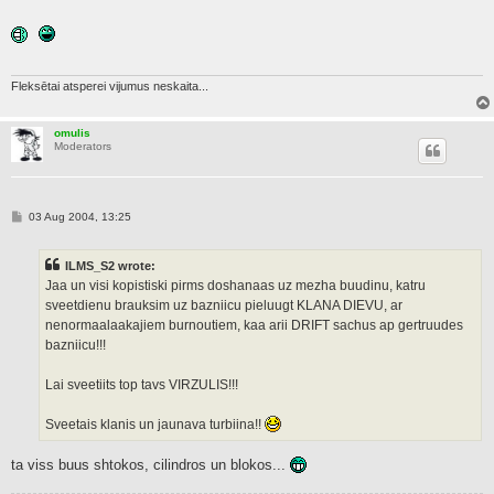
o
s
t
Fleksētai atsperei vijumus neskaita...
omulis
Moderators
P
03 Aug 2004, 13:25
o
s
t
ILMS_S2 wrote:
Jaa un visi kopistiski pirms doshanaas uz mezha buudinu, katru
sveetdienu brauksim uz bazniicu pieluugt KLANA DIEVU, ar
nenormaalaakajiem burnoutiem, kaa arii DRIFT sachus ap gertruudes
bazniicu!!!
Lai sveetiits top tavs VIRZULIS!!!
Sveetais klanis un jaunava turbiina!!
ta viss buus shtokos, cilindros un blokos...