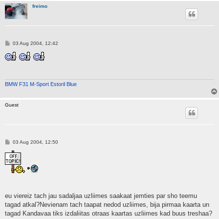
freimo
P
03 Aug 2004, 12:42
o
s
t
BMW F31 M-Sport Estoril Blue
Guest
P
03 Aug 2004, 12:50
o
s
t
eu viereiz tach jau sadaljaa uzliimes saakaat jemties par sho teemu
tagad atkal?Nevienam tach taapat nedod uzliimes, bija pirmaa kaarta un
tagad Kandavaa tiks izdaliitas otraas kaartas uzliimes kad buus treshaa?