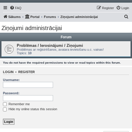
FAQ
Register
Login
S
Sākums
Portal
Forums
Ziņojumi administrācijai
e
Ziņojumi administrācijai
a
Forum
r
c
Problēmas / Ierosinājumi / Ziņojumi
Problēmas ar reģistrēšanos, avatara ievietošanu u.c. vainas!
h
Topics:
10
You do not have the required permissions to view or read topics within this forum.
LOGIN
•
REGISTER
Username:
Password:
Remember me
Hide my online status this session