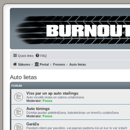
Quick links
FAQ
Sākums
Portal
Forums
Auto lietas
Auto lietas
FORUM
Viss par un ap auto stailingu
Auto vizuālā skata un salona uzlabošana.
Moderator:
Focus
Auto tūnings
Dzinēja jaudas palielināšana, balstiekārtas un bremžu uzlabošana
Moderator:
Focus
Garāža
Pastāsti citiem par paveikto, vai paprasi padomu kā un kur to var izdarīt