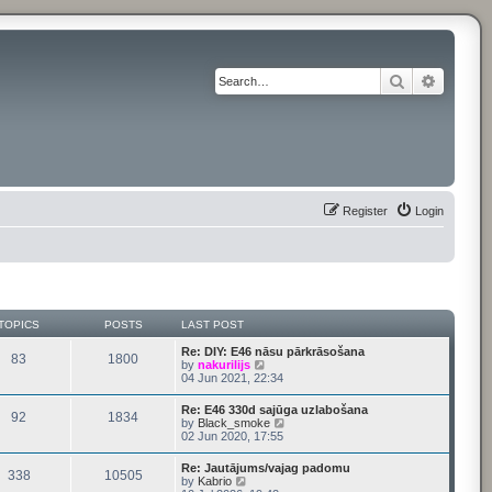
Search
Advance
Register
Login
TOPICS
POSTS
LAST POST
Re: DIY: E46 nāsu pārkrāsošana
83
1800
V
by
nakurilijs
i
04 Jun 2021, 22:34
e
w
Re: E46 330d sajūga uzlabošana
92
1834
t
V
by
Black_smoke
h
i
02 Jun 2020, 17:55
e
e
l
w
Re: Jautājums/vajag padomu
a
338
10505
t
V
by
Kabrio
t
h