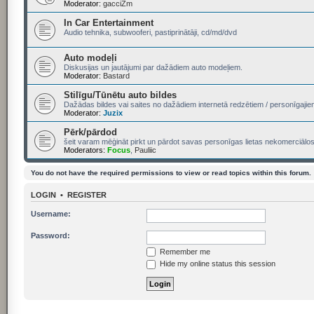
Moderator:
gacciZm
In Car Entertainment
Audio tehnika, subwooferi, pastiprinātāji, cd/md/dvd
Auto modeļi
Diskusijas un jautājumi par dažādiem auto modeļiem.
Moderator:
Bastard
Stilīgu/Tūnētu auto bildes
Dažādas bildes vai saites no dažādiem internetā redzētiem / personīgajie
Moderator:
Juzix
Pērk/pārdod
šeit varam mēģināt pirkt un pārdot savas personīgas lietas nekomerciālos 
Moderators:
Focus
,
Pauliic
You do not have the required permissions to view or read topics within this forum.
LOGIN
•
REGISTER
Username:
Password:
Remember me
Hide my online status this session