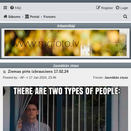
FAQ
Register
Login
S
Sākums
Portal
Forums
e
Atbalstītāji
a
r
c
h
Jaunākās ziņas
P
Ziemas pirts izbrauciens 17.02.24
o
Posted by:
-AF-
»
17 Jan 2024, 23:46
Forum:
Jaunākās ziņas
s
t