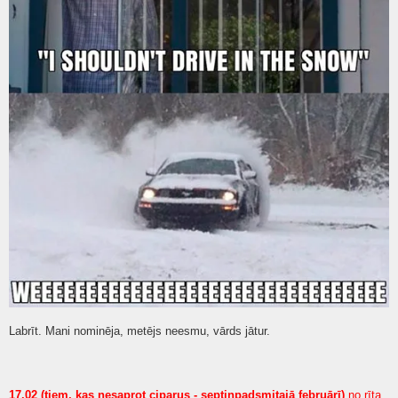
Labrīt. Mani nominēja, metējs neesmu, vārds jātur.
17.02 (tiem, kas nesaprot ciparus - septiņpadsmitajā februārī)
no rīta