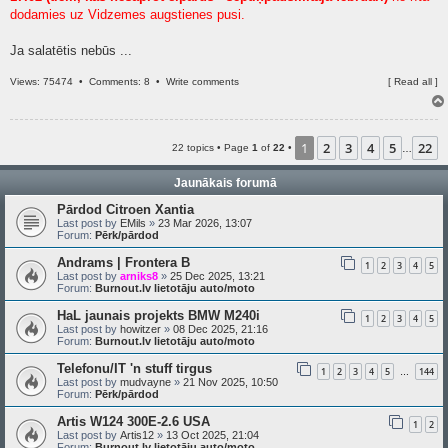
dodamies uz Vidzemes augstienes pusi.
Ja salatētis nebūs ...
Views: 75474 •
Comments: 8
•
Write comments
[
Read all
]
1
2
3
4
5
22
22 topics • Page
1
of
22
•
…
Jaunākais forumā
Pārdod Citroen Xantia
Last post by
EMils
»
23 Mar 2026, 13:07
Forum:
Pērk/pārdod
Andrams | Frontera B
1
2
3
4
5
Last post by
arniks8
»
25 Dec 2025, 13:21
Forum:
Burnout.lv lietotāju auto/moto
HaL jaunais projekts BMW M240i
1
2
3
4
5
Last post by
howitzer
»
08 Dec 2025, 21:16
Forum:
Burnout.lv lietotāju auto/moto
Telefonu/IT 'n stuff tirgus
1
2
3
4
5
144
…
Last post by
mudvayne
»
21 Nov 2025, 10:50
Forum:
Pērk/pārdod
Artis W124 300E-2.6 USA
1
2
Last post by
Artis12
»
13 Oct 2025, 21:04
Forum:
Burnout.lv lietotāju auto/moto