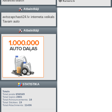
Advanced search
Kursors.lv
Atbalstītāji
avtozapchasti24.lv interneta veikals
Tavam auto
Atbalstītāji
STATISTIKA
Totals
Total posts
656949
Total topics
2881
Total Announcements:
18
Total Stickies:
19
Total Attachments:
11436