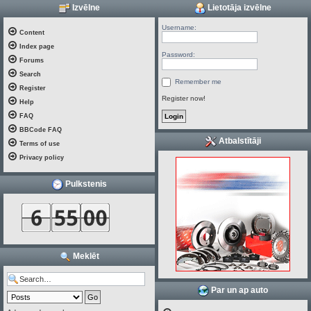
Izvēlne
Lietotāja izvēlne
Username:
Content
Index page
Password:
Forums
Search
Remember me
Register
Register now!
Help
FAQ
BBCode FAQ
Atbalstītāji
Terms of use
Privacy policy
Pulkstenis
Meklēt
Par un ap auto