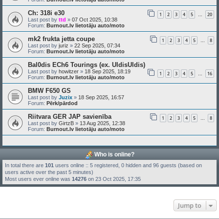
Ch: 318i e30
1
2
3
4
5
20
…
Last post by
ttd
»
07 Oct 2025, 10:38
Forum:
Burnout.lv lietotāju auto/moto
mk2 frukta jetta coupe
1
2
3
4
5
8
…
Last post by
juriz
»
22 Sep 2025, 07:34
Forum:
Burnout.lv lietotāju auto/moto
Bal0dis ECh6 Tourings (ex. UldisUldis)
Last post by
howitzer
»
18 Sep 2025, 18:19
1
2
3
4
5
16
…
Forum:
Burnout.lv lietotāju auto/moto
BMW F650 GS
Last post by
Juzix
»
18 Sep 2025, 16:57
Forum:
Pērk/pārdod
Riitvara GER JAP savienība
1
2
3
4
5
8
…
Last post by
GirtzB
»
13 Aug 2025, 12:38
Forum:
Burnout.lv lietotāju auto/moto
Who is online?
In total there are
101
users online :: 5 registered, 0 hidden and 96 guests (based on
users active over the past 5 minutes)
Most users ever online was
14276
on 23 Oct 2025, 17:35
Jump to